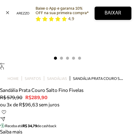
Baixe o App e garanta 10% 
BAIXAR
OFF na sua primeira compra* 
4,9
Arezzo
Favoritos
categorias sugeridas
Buscar produtos
Bota
Papete
Scarpin
Mocassim
Bolsa
S
ANDÁLIA PRATA COURO SALTO FINO FIVELAS
HOME
SAPATOS
SANDÁLIAS
Sapatilha
Sandália Prata Couro Salto Fino Fivelas
Tamanco
R$ 579,90
R$289,90
Tênis
ou 3x de R$96,63 sem juros
Mule
Rasteira
Precisa de ajuda?
Tire dúvidas sobre pedidos, devoluções e mais.
Receba até
R$ 34,79
de cashback
Saiba mais