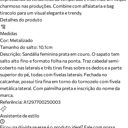
charmoso nas produções. Combine com alfaiataria e bag
tiracolo para um visual elegante e trendy.
Detalhes do produto
Medidas
Cor
:
Metalizado
Tamanho do salto:
10.1cm
Descrição:
Sandália feminina prata em couro. O sapato tem
salto alto fino e formato folha na ponta. Traz cabedal semi-
coberto nas laterais e três tiras finas sobre os dedos e a parte
superior do pé, todas com fivelas laterais. Fechada no
calcanhar, possui tira fina em torno do tornozelo com fivela
metálica lateral. Com palmilha preta e inscrição do nome da
marca.
Referência:
A1297700250003
Assistente de estilo
Ficou na dúvida se esse é o produto ideal? Fale com nossa