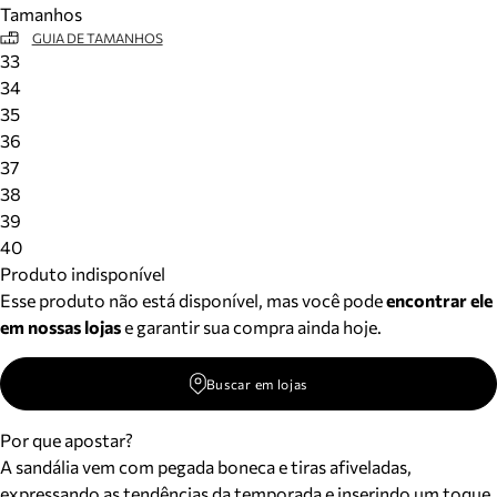
Tamanhos
Meus pedidos
GUIA DE TAMANHOS
Acompanhe seus pedidos e solicite devoluções.
33
34
35
36
37
38
39
40
Produto indisponível
Esse produto não está disponível, mas você pode
encontrar ele
em nossas lojas
e garantir sua compra ainda hoje.
Buscar em lojas
Por que apostar?
A sandália vem com pegada boneca e tiras afiveladas,
expressando as tendências da temporada e inserindo um toque