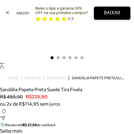
Baixe o App e garanta 10% 
BAIXAR
OFF na sua primeira compra* 
4,9
Arezzo
Favoritos
categorias sugeridas
Buscar produtos
Bota
Papete
Scarpin
Mocassim
Bolsa
S
ANDÁLIA PAPETE PRETA SUEDE TIRA FIVELA
HOME
SAPATOS
RASTEIRAS
Sapatilha
Sandália Papete Preta Suede Tira Fivela
Tamanco
R$ 459,90
R$229,90
Tênis
ou 2x de R$114,95 sem juros
Mule
Rasteira
Precisa de ajuda?
Tire dúvidas sobre pedidos, devoluções e mais.
Receba até
R$ 27,59
de cashback
Saiba mais