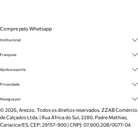
Compre pelo Whatsapp
Institucional
Sobre A Marca
Franquias
Cashback
Trabalhe Conosco
Multimarcas
Ajuda e suporte
Venda Corporativa
Plano de Negócio
Sustentabilidade
Seja Franqueado
Central de Atendimento
Privacidade
Mapa do Site
Cadastro
Benefícios
Entrega
Termos de Uso
Navegue por
Inverno
Meus Pedidos
Politica e Privacidade
Mundo Arezzo
Trocas e Devoluções
Sapatos
©
2026
, Arezzo. Todos os direitos reservados.
ZZAB Comércio
Cartão Presente
Bolsas
de Calçados Ltda. | Rua África do Sul, 2280. Padre Mathias,
Localizador de lojas
Scarpins
Cariacica/ES. CEP: 29157-900 | CNPJ: 07.900.208/0077-04
Sapatilhas