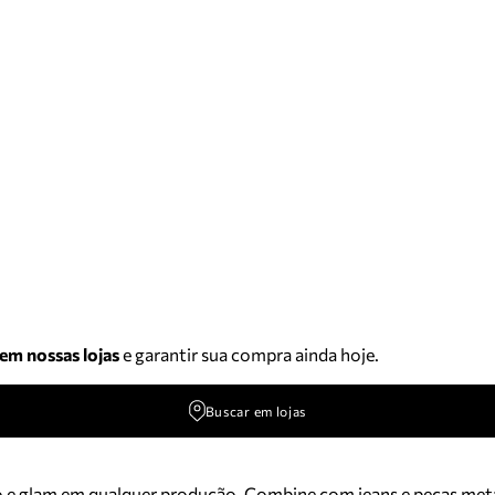
 em nossas lojas
e garantir sua compra ainda hoje.
Buscar em lojas
o e glam em qualquer produção. Combine com jeans e peças metal