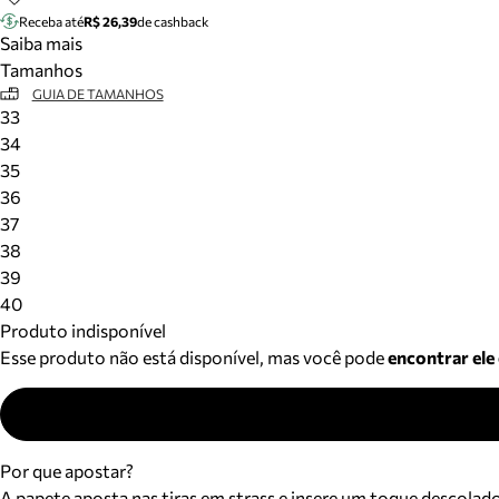
Receba até
R$ 26,39
de cashback
Saiba mais
Tamanhos
GUIA DE TAMANHOS
33
34
35
36
37
38
39
40
Produto indisponível
Esse produto não está disponível, mas você pode
encontrar ele
Por que apostar?
A papete aposta nas tiras em strass e insere um toque descolad