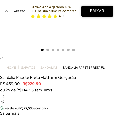
Baixe o App e garanta 10% 
BAIXAR
OFF na sua primeira compra* 
4,9
Arezzo
Favoritos
categorias sugeridas
Buscar produtos
Bota
Papete
Scarpin
Mocassim
Bolsa
S
ANDÁLIA PAPETE PRETA FLATFORM GORGURÃO
HOME
SAPATOS
SANDÁLIAS
Sapatilha
Sandália Papete Preta Flatform Gorgurão
Tamanco
R$ 459,90
R$229,90
Tênis
ou 2x de R$114,95 sem juros
Mule
Rasteira
Precisa de ajuda?
Tire dúvidas sobre pedidos, devoluções e mais.
Receba até
R$ 27,59
de cashback
Saiba mais