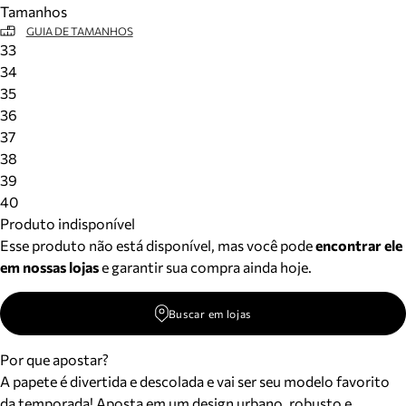
Tamanhos
Meus pedidos
GUIA DE TAMANHOS
Acompanhe seus pedidos e solicite devoluções.
33
34
35
36
37
38
39
40
Produto indisponível
Esse produto não está disponível, mas você pode
encontrar ele
em nossas lojas
e garantir sua compra ainda hoje.
Buscar em lojas
Por que apostar?
A papete é divertida e descolada e vai ser seu modelo favorito
da temporada! Aposta em um design urbano, robusto e