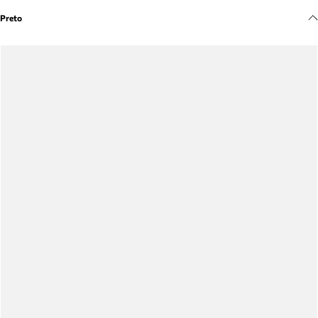
Meus pedidos
Preto
Acompanhe seus pedidos e solicite devoluções.