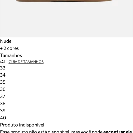
Nude
+ 2 cores
Tamanhos
GUIA DE TAMANHOS
33
34
35
36
37
38
39
40
Produto indisponível
Esse produto não está disponível, mas você pode
encontrar ele