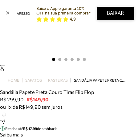
Baixe o App e garanta 10% 
BAIXAR
OFF na sua primeira compra* 
4,9
Arezzo
Favoritos
categorias sugeridas
Buscar produtos
Bota
Papete
Scarpin
Mocassim
Bolsa
S
ANDÁLIA PAPETE PRETA COURO TIRAS FLIP FLOP
HOME
SAPATOS
RASTEIRAS
Sapatilha
Sandália Papete Preta Couro Tiras Flip Flop
Tamanco
R$ 299,90
R$149,90
Tênis
ou 1x de R$149,90 sem juros
Mule
Rasteira
Precisa de ajuda?
Tire dúvidas sobre pedidos, devoluções e mais.
Receba até
R$ 17,99
de cashback
Saiba mais