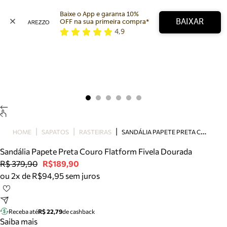
Baixe o App e garanta 10% 
BAIXAR
OFF na sua primeira compra* 
4,9
Arezzo
Favoritos
categorias sugeridas
Buscar produtos
Bota
Papete
Scarpin
Mocassim
Bolsa
S
ANDÁLIA PAPETE PRETA COURO FLATFORM FIVELA DOURADA
HOME
SAPATOS
RASTEIRAS
Sapatilha
Sandália Papete Preta Couro Flatform Fivela Dourada
Tamanco
R$ 379,90
R$189,90
Tênis
ou 2x de R$94,95 sem juros
Mule
Rasteira
Precisa de ajuda?
Tire dúvidas sobre pedidos, devoluções e mais.
Receba até
R$ 22,79
de cashback
Saiba mais