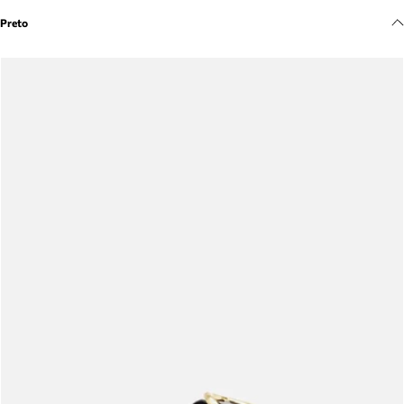
Meus pedidos
Preto
Acompanhe seus pedidos e solicite devoluções.