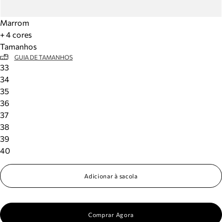
Marrom
+ 4 cores
Tamanhos
GUIA DE TAMANHOS
33
34
35
36
37
38
39
40
Adicionar à sacola
Comprar Agora