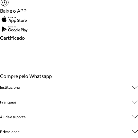
Baixe o APP
Certificado
Compre pelo Whatsapp
Institucional
Sobre A Marca
Franquias
Cashback
Trabalhe Conosco
Multimarcas
Ajuda e suporte
Venda Corporativa
Plano de Negócio
Sustentabilidade
Seja Franqueado
Central de Atendimento
Privacidade
Mapa do Site
Cadastro