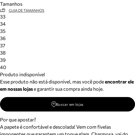
Tamanhos
Meus pedidos
GUIA DE TAMANHOS
Acompanhe seus pedidos e solicite devoluções.
33
34
35
36
37
38
39
40
Produto indisponível
Esse produto não está disponível, mas você pode
encontrar ele
em nossas lojas
e garantir sua compra ainda hoje.
Buscar em lojas
Por que apostar?
A papete é confortável e descolada! Vem com fivelas
imponentes que garantem um toque glam. Charmosa, vai do