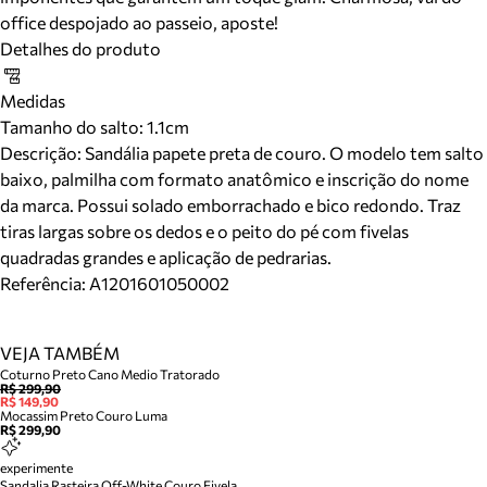
office despojado ao passeio, aposte!
Detalhes do produto
Medidas
Tamanho do salto:
1.1cm
Descrição:
Sandália papete preta de couro. O modelo tem salto
baixo, palmilha com formato anatômico e inscrição do nome
da marca. Possui solado emborrachado e bico redondo. Traz
tiras largas sobre os dedos e o peito do pé com fivelas
quadradas grandes e aplicação de pedrarias.
Referência:
A1201601050002
VEJA TAMBÉM
Coturno Preto Cano Medio Tratorado
R$ 299,90
R$ 149,90
Mocassim Preto Couro Luma
R$ 299,90
experimente
Sandalia Rasteira Off-White Couro Fivela