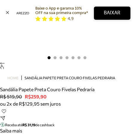
Baixe o App e garanta 10% 
BAIXAR
OFF na sua primeira compra* 
4,9
Arezzo
Favoritos
categorias sugeridas
Buscar produtos
Bota
Papete
Scarpin
Mocassim
Bolsa
HOME
SANDÁLIA PAPETE PRETA COURO FIVELAS PEDRARIA
Sapatilha
Sandália Papete Preta Couro Fivelas Pedraria
Tamanco
R$ 519,90
R$259,90
Tênis
ou 2x de R$129,95 sem juros
Mule
Rasteira
Precisa de ajuda?
Tire dúvidas sobre pedidos, devoluções e mais.
Receba até
R$ 31,19
de cashback
Saiba mais