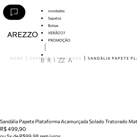
novidades
Sapatos
Bolsas
VERÃO'27
PROMOÇÃO
Arezzo
HOME
SAPATOS
RASTEIRAS
Sandália Papete Plataforma Acamurçada Solado Tratorado Mat
R$ 499,90
ou 5x de R$99,98 sem juros