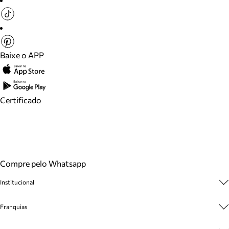
Baixe o APP
Certificado
Compre pelo Whatsapp
Institucional
Sobre A Marca
Franquias
Cashback
Trabalhe Conosco
Multimarcas