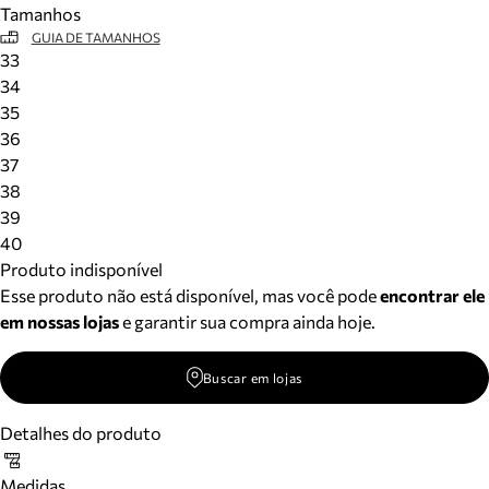
Tamanhos
Meus pedidos
GUIA DE TAMANHOS
Acompanhe seus pedidos e solicite devoluções.
33
34
35
36
37
38
39
40
Produto indisponível
Esse produto não está disponível, mas você pode
encontrar ele
em nossas lojas
e garantir sua compra ainda hoje.
Buscar em lojas
Detalhes do produto
Medidas