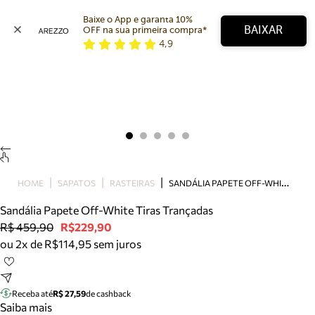
Baixe o App e garanta 10% 
BAIXAR
OFF na sua primeira compra* 
4,9
Arezzo
Favoritos
categorias sugeridas
Buscar produtos
Bota
Papete
Scarpin
Mocassim
Bolsa
S
ANDÁLIA PAPETE OFF-WHITE TIRAS TRANÇADAS
HOME
SAPATOS
RASTEIRAS
Sapatilha
Sandália Papete Off-White Tiras Trançadas
Tamanco
R$ 459,90
R$229,90
Tênis
ou 2x de R$114,95 sem juros
Mule
Rasteira
Precisa de ajuda?
Tire dúvidas sobre pedidos, devoluções e mais.
Receba até
R$ 27,59
de cashback
Saiba mais