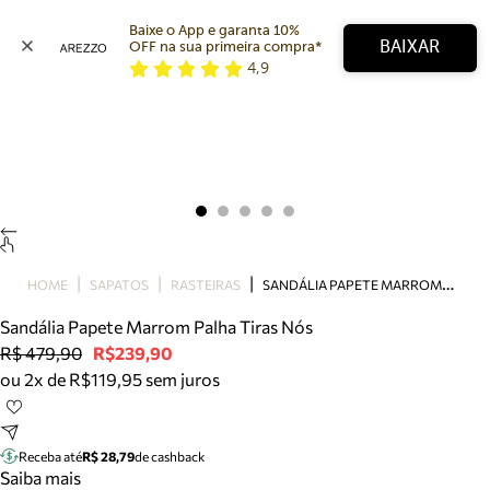
Baixe o App e garanta 10% 
BAIXAR
OFF na sua primeira compra* 
4,9
Arezzo
Favoritos
categorias sugeridas
Buscar produtos
Bota
Papete
Scarpin
Mocassim
Bolsa
S
ANDÁLIA PAPETE MARROM PALHA TIRAS NÓS
HOME
SAPATOS
RASTEIRAS
Sapatilha
Sandália Papete Marrom Palha Tiras Nós
Tamanco
R$ 479,90
R$239,90
Tênis
ou 2x de R$119,95 sem juros
Mule
Rasteira
Precisa de ajuda?
Tire dúvidas sobre pedidos, devoluções e mais.
Receba até
R$ 28,79
de cashback
Saiba mais