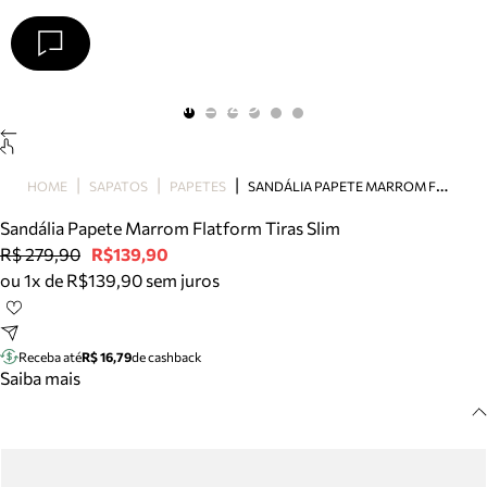
Arezzo
Favoritos
categorias sugeridas
Buscar produtos
Bota
S
ANDÁLIA PAPETE MARROM FLATFORM TIRAS SLIM
HOME
SAPATOS
PAPETES
Papete
Scarpin
Sandália Papete Marrom Flatform Tiras Slim
Mocassim
R$ 279,90
R$139,90
Bolsa
ou 1x de R$139,90 sem juros
Sapatilha
Tamanco
Tênis
Receba até
R$ 16,79
de cashback
Mule
Saiba mais
Rasteira
Precisa de ajuda?
Tire dúvidas sobre pedidos, devoluções e mais.