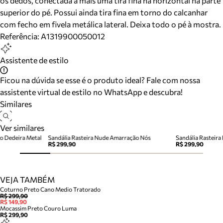
os dedos, conectada a mais uma tira fina na horizontal na parte
superior do pé. Possui ainda tira fina em torno do calcanhar
com fecho em fivela metálica lateral. Deixa todo o pé à mostra.
Referência:
A1319900050012
Assistente de estilo
Ficou na dúvida se esse é o produto ideal? Fale com nossa
assistente virtual de estilo no WhatsApp e descubra!
Similares
Ver similares
o Dedeira Metal
Sandália Rasteira Nude Amarração Nós
Sandália Rasteir
R$ 299,90
R$ 299,90
VEJA TAMBÉM
Coturno Preto Cano Medio Tratorado
R$ 299,90
R$ 149,90
Mocassim Preto Couro Luma
R$ 299,90