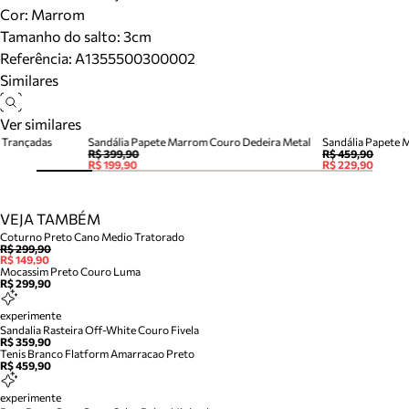
Cor
:
Marrom
Tamanho do salto:
3cm
Referência:
A1355500300002
Similares
Ver similares
 Trançadas
Sandália Papete Marrom Couro Dedeira Metal
Sandália Papete 
R$ 399,90
R$ 459,90
R$ 199,90
R$ 229,90
VEJA TAMBÉM
Coturno Preto Cano Medio Tratorado
R$ 299,90
R$ 149,90
Mocassim Preto Couro Luma
R$ 299,90
experimente
Sandalia Rasteira Off-White Couro Fivela
R$ 359,90
Tenis Branco Flatform Amarracao Preto
R$ 459,90
experimente