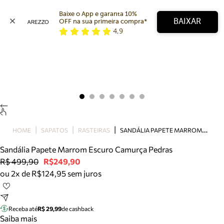
Baixe o App e garanta 10% 
BAIXAR
OFF na sua primeira compra* 
4,9
Arezzo
Favoritos
categorias sugeridas
Buscar produtos
Bota
Papete
Scarpin
Mocassim
Bolsa
S
ANDÁLIA PAPETE MARROM ESCURO CAMURÇA PEDRAS
HOME
SAPATOS
RASTEIRAS
Sapatilha
Sandália Papete Marrom Escuro Camurça Pedras
Tamanco
R$ 499,90
R$249,90
Tênis
ou 2x de R$124,95 sem juros
Mule
Rasteira
Precisa de ajuda?
Tire dúvidas sobre pedidos, devoluções e mais.
Receba até
R$ 29,99
de cashback
Saiba mais