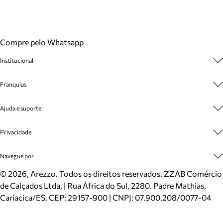
Compre pelo Whatsapp
Institucional
Sobre A Marca
Franquias
Cashback
Trabalhe Conosco
Multimarcas
Ajuda e suporte
Venda Corporativa
Plano de Negócio
Sustentabilidade
Seja Franqueado
Central de Atendimento
Privacidade
Mapa do Site
Cadastro
Benefícios
Entrega
Termos de Uso
Navegue por
Inverno
Meus Pedidos
Politica e Privacidade
Mundo Arezzo
Trocas e Devoluções
Sapatos
©
2026
, Arezzo. Todos os direitos reservados.
ZZAB Comércio
Cartão Presente
Bolsas
de Calçados Ltda. | Rua África do Sul, 2280. Padre Mathias,
Localizador de lojas
Scarpins
Cariacica/ES. CEP: 29157-900 | CNPJ: 07.900.208/0077-04
Sapatilhas
Mocassins