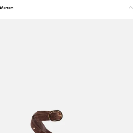
Meus pedidos
Marrom
Acompanhe seus pedidos e solicite devoluções.