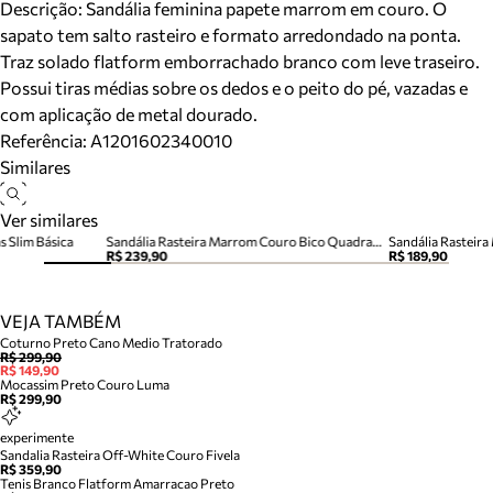
Descrição:
Sandália feminina papete marrom em couro. O
sapato tem salto rasteiro e formato arredondado na ponta.
Traz solado flatform emborrachado branco com leve traseiro.
Possui tiras médias sobre os dedos e o peito do pé, vazadas e
com aplicação de metal dourado.
Referência:
A1201602340010
Similares
Ver similares
s Slim Básica
Sandália Rasteira Marrom Couro Bico Quadrado Tiras
Sandália Rasteira
R$ 239,90
R$ 189,90
VEJA TAMBÉM
Coturno Preto Cano Medio Tratorado
R$ 299,90
R$ 149,90
Mocassim Preto Couro Luma
R$ 299,90
experimente
Sandalia Rasteira Off-White Couro Fivela
R$ 359,90
Tenis Branco Flatform Amarracao Preto