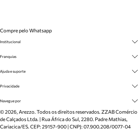
Compre pelo Whatsapp
Institucional
Sobre A Marca
Franquias
Cashback
Trabalhe Conosco
Multimarcas
Ajuda e suporte
Venda Corporativa
Plano de Negócio
Sustentabilidade
Seja Franqueado
Central de Atendimento
Privacidade
Mapa do Site
Cadastro
Benefícios
Entrega
Termos de Uso
Navegue por
Inverno
Meus Pedidos
Politica e Privacidade
Mundo Arezzo
Trocas e Devoluções
Sapatos
©
2026
, Arezzo. Todos os direitos reservados.
ZZAB Comércio
Cartão Presente
Bolsas
de Calçados Ltda. | Rua África do Sul, 2280. Padre Mathias,
Localizador de lojas
Scarpins
Cariacica/ES. CEP: 29157-900 | CNPJ: 07.900.208/0077-04
Sapatilhas