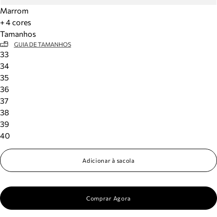
Marrom
+ 4 cores
Tamanhos
GUIA DE TAMANHOS
33
34
35
36
37
38
39
40
Adicionar à sacola
Comprar Agora