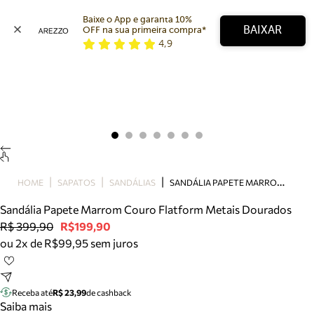
Baixe o App e garanta 10% 
BAIXAR
OFF na sua primeira compra* 
4,9
Arezzo
Favoritos
categorias sugeridas
Buscar produtos
Bota
Papete
Scarpin
Mocassim
Bolsa
S
ANDÁLIA PAPETE MARROM COURO FLATFORM METAIS DOURADOS
HOME
SAPATOS
SANDÁLIAS
Sapatilha
Sandália Papete Marrom Couro Flatform Metais Dourados
Tamanco
R$ 399,90
R$199,90
Tênis
ou 2x de R$99,95 sem juros
Mule
Rasteira
Precisa de ajuda?
Tire dúvidas sobre pedidos, devoluções e mais.
Receba até
R$ 23,99
de cashback
Saiba mais