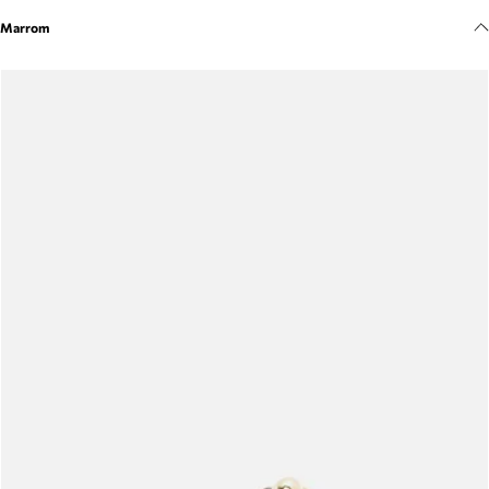
Meus pedidos
Marrom
Acompanhe seus pedidos e solicite devoluções.