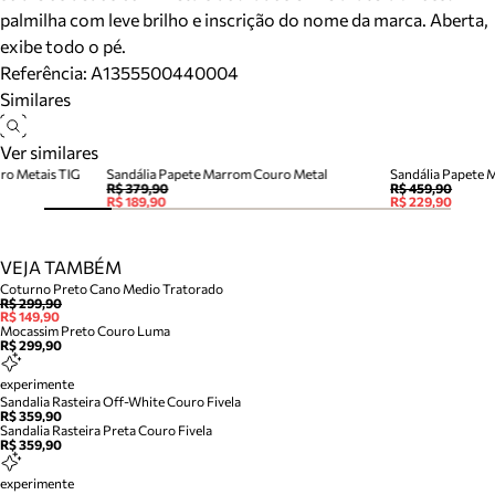
palmilha com leve brilho e inscrição do nome da marca. Aberta,
exibe todo o pé.
Referência:
A1355500440004
Similares
Ver similares
ro Metais TIG
Sandália Papete Marrom Couro Metal
Sandália Papete 
R$ 379,90
R$ 459,90
R$ 189,90
R$ 229,90
VEJA TAMBÉM
Coturno Preto Cano Medio Tratorado
R$ 299,90
R$ 149,90
Mocassim Preto Couro Luma
R$ 299,90
experimente
Sandalia Rasteira Off-White Couro Fivela
R$ 359,90
Sandalia Rasteira Preta Couro Fivela
R$ 359,90
experimente