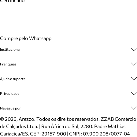
Certificado
Compre pelo Whatsapp
Institucional
Sobre A Marca
Franquias
Cashback
Trabalhe Conosco
Multimarcas
Ajuda e suporte
Venda Corporativa
Plano de Negócio
Sustentabilidade
Seja Franqueado
Central de Atendimento
Privacidade
Mapa do Site
Cadastro
Benefícios
Entrega
Termos de Uso
Navegue por
Inverno
Meus Pedidos
Politica e Privacidade
Mundo Arezzo
Trocas e Devoluções
Sapatos
©
2026
, Arezzo. Todos os direitos reservados.
ZZAB Comércio
Cartão Presente
Bolsas
de Calçados Ltda. | Rua África do Sul, 2280. Padre Mathias,
Localizador de lojas
Scarpins
Cariacica/ES. CEP: 29157-900 | CNPJ: 07.900.208/0077-04