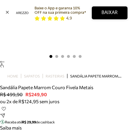
Baixe o App e garanta 10% 
BAIXAR
OFF na sua primeira compra* 
4,9
Arezzo
Favoritos
categorias sugeridas
Buscar produtos
Bota
Papete
Scarpin
Mocassim
Bolsa
S
ANDÁLIA PAPETE MARROM COURO FIVELA METAIS
HOME
SAPATOS
RASTEIRAS
Sapatilha
Sandália Papete Marrom Couro Fivela Metais
Tamanco
R$ 499,90
R$249,90
Tênis
ou 2x de R$124,95 sem juros
Mule
Rasteira
Precisa de ajuda?
Tire dúvidas sobre pedidos, devoluções e mais.
Receba até
R$ 29,99
de cashback
Saiba mais