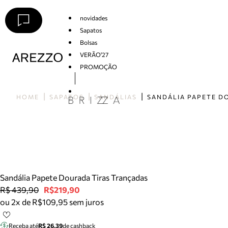
novidades
Sapatos
Bolsas
VERÃO'27
PROMOÇÃO
Arezzo
HOME
SAPATOS
SANDÁLIAS
Sandália Papete Dourada Tiras Trançadas
R$ 439,90
R$219,90
ou 2x de R$109,95 sem juros
Receba até
R$ 26,39
de cashback