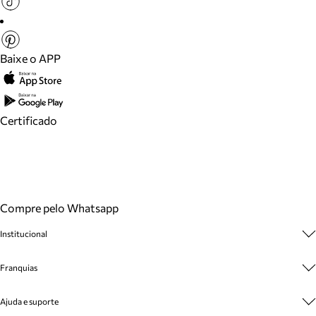
Baixe o APP
Certificado
Compre pelo Whatsapp
Institucional
Sobre A Marca
Franquias
Cashback
Trabalhe Conosco
Multimarcas
Ajuda e suporte
Venda Corporativa
Plano de Negócio