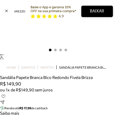
Baixe o App e garanta 10% 
BAIXAR
OFF na sua primeira compra* 
4,9
Arezzo
Favoritos
categorias sugeridas
Buscar produtos
Bota
Papete
Scarpin
Mocassim
Bolsa
S
ANDÁLIA PAPETE BRANCA BICO REDONDO FIVELA BRIZZA
HOME
SAPATOS
PAPETES
Sapatilha
Sandália Papete Branca Bico Redondo Fivela Brizza
Tamanco
R$ 149,90
Tênis
ou 1x de R$149,90 sem juros
Mule
Rasteira
Precisa de ajuda?
Tire dúvidas sobre pedidos, devoluções e mais.
Receba até
R$ 17,99
de cashback
Saiba mais