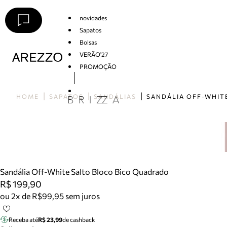
novidades
Sapatos
Bolsas
VERÃO'27
PROMOÇÃO
Arezzo
HOME
SAPATOS
SANDÁLIAS
Sandália Off-White Salto Bloco Bico Quadrado
R$ 199,90
ou 2x de R$99,95 sem juros
Receba até
R$ 23,99
de cashback