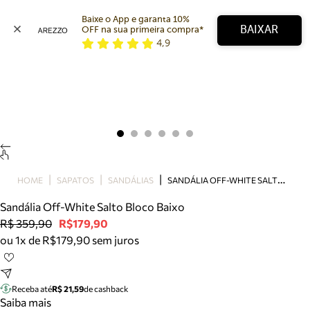
Baixe o App e garanta 10% 
BAIXAR
OFF na sua primeira compra* 
4,9
Arezzo
Favoritos
categorias sugeridas
Buscar produtos
Bota
Papete
Scarpin
Mocassim
Bolsa
S
ANDÁLIA OFF-WHITE SALTO BLOCO BAIXO
HOME
SAPATOS
SANDÁLIAS
Sapatilha
Sandália Off-White Salto Bloco Baixo
Tamanco
R$ 359,90
R$179,90
Tênis
ou 1x de R$179,90 sem juros
Mule
Rasteira
Precisa de ajuda?
Tire dúvidas sobre pedidos, devoluções e mais.
Receba até
R$ 21,59
de cashback
Saiba mais