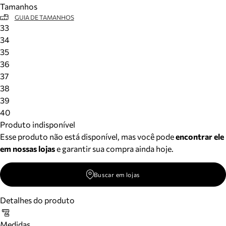
Tamanhos
Meus pedidos
GUIA DE TAMANHOS
Acompanhe seus pedidos e solicite devoluções.
33
34
35
36
37
38
39
40
Produto indisponível
Esse produto não está disponível, mas você pode
encontrar ele
em nossas lojas
e garantir sua compra ainda hoje.
Buscar em lojas
Detalhes do produto
Medidas