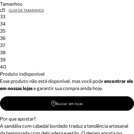
Tamanhos
Meus pedidos
GUIA DE TAMANHOS
Acompanhe seus pedidos e solicite devoluções.
33
34
35
36
37
38
39
40
Produto indisponível
Esse produto não está disponível, mas você pode
encontrar ele
em nossas lojas
e garantir sua compra ainda hoje.
Buscar em lojas
Por que apostar?
A sandália com cabedal bordado traduz a tendência artesanal
da temporada com delicadeza e estilo. O design aposta no