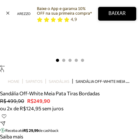
Baixe o App e garanta 10% 
BAIXAR
OFF na sua primeira compra* 
4,9
Arezzo
Favoritos
categorias sugeridas
Buscar produtos
Bota
Papete
Scarpin
Mocassim
Bolsa
S
ANDÁLIA OFF-WHITE MEIA PATA TIRAS BORDADAS
HOME
SAPATOS
SANDÁLIAS
Sapatilha
Sandália Off-White Meia Pata Tiras Bordadas
Tamanco
R$ 499,90
R$249,90
Tênis
ou 2x de R$124,95 sem juros
Mule
Rasteira
Precisa de ajuda?
Tire dúvidas sobre pedidos, devoluções e mais.
Receba até
R$ 29,99
de cashback
Saiba mais