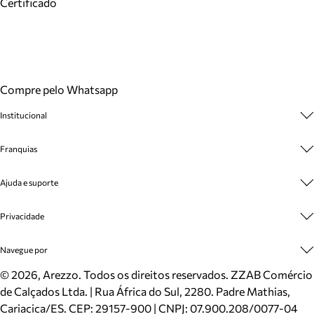
Certificado
Compre pelo Whatsapp
Institucional
Sobre A Marca
Franquias
Cashback
Trabalhe Conosco
Multimarcas
Ajuda e suporte
Venda Corporativa
Plano de Negócio
Sustentabilidade
Seja Franqueado
Central de Atendimento
Privacidade
Mapa do Site
Cadastro
Benefícios
Entrega
Termos de Uso
Navegue por
Inverno
Meus Pedidos
Politica e Privacidade
Mundo Arezzo
Trocas e Devoluções
Sapatos
©
2026
, Arezzo. Todos os direitos reservados.
ZZAB Comércio
Cartão Presente
Bolsas
de Calçados Ltda. | Rua África do Sul, 2280. Padre Mathias,
Localizador de lojas
Scarpins
Cariacica/ES. CEP: 29157-900 | CNPJ: 07.900.208/0077-04