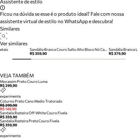
Assistente de estilo
Ficou na dúvida se esse é o produto ideal? Fale com nossa
assistente virtual de estilo no WhatsApp e descubra!
Similares
Ver similares
etais
Sandália Branca Couro Salto Alto Bloco Nó Camila
Sandália Branca L
R$ 359,90
R$ 379,90
VEJA TAMBÉM
Mocassim Preto Couro Luma
R$ 299,90
experimente
Coturno Preto Cano Medio Tratorado
R$ 299,90
R$ 149,90
Sandalia Rasteira Off-White Couro Fivela
R$ 359,90
Sandalia Rasteira Preta Couro Fivela
R$ 359,90
experimente