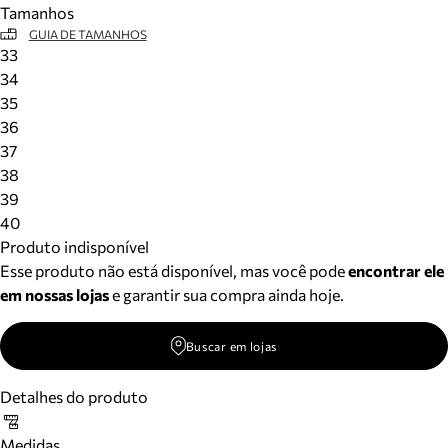
Tamanhos
Meus pedidos
GUIA DE TAMANHOS
Acompanhe seus pedidos e solicite devoluções.
33
34
35
36
37
38
39
40
Produto indisponível
Esse produto não está disponível, mas você pode
encontrar ele
em nossas lojas
e garantir sua compra ainda hoje.
Buscar em lojas
Detalhes do produto
Medidas