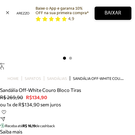
Baixe o App e garanta 10% 
BAIXAR
OFF na sua primeira compra* 
4,9
Arezzo
Favoritos
categorias sugeridas
Buscar produtos
Bota
Papete
Scarpin
Mocassim
Bolsa
S
ANDÁLIA OFF-WHITE COURO BLOCO TIRAS
HOME
SAPATOS
SANDÁLIAS
Sapatilha
Sandália Off-White Couro Bloco Tiras
Tamanco
R$ 269,90
R$134,90
Tênis
ou 1x de R$134,90 sem juros
Mule
Rasteira
Precisa de ajuda?
Tire dúvidas sobre pedidos, devoluções e mais.
Receba até
R$ 16,19
de cashback
Saiba mais