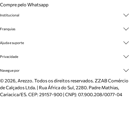
Compre pelo Whatsapp
Institucional
Sobre A Marca
Franquias
Cashback
Trabalhe Conosco
Multimarcas
Ajuda e suporte
Venda Corporativa
Plano de Negócio
Sustentabilidade
Seja Franqueado
Central de Atendimento
Privacidade
Mapa do Site
Cadastro
Benefícios
Entrega
Termos de Uso
Navegue por
Inverno
Meus Pedidos
Politica e Privacidade
Mundo Arezzo
Trocas e Devoluções
Sapatos
©
2026
, Arezzo. Todos os direitos reservados.
ZZAB Comércio
Cartão Presente
Bolsas
de Calçados Ltda. | Rua África do Sul, 2280. Padre Mathias,
Localizador de lojas
Scarpins
Cariacica/ES. CEP: 29157-900 | CNPJ: 07.900.208/0077-04
Sapatilhas
Mocassins
Tênis
Sandálias
Mules