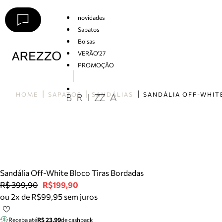
novidades
Sapatos
Bolsas
VERÃO'27
PROMOÇÃO
Arezzo
HOME
SAPATOS
SANDÁLIAS
Sandália Off-White Bloco Tiras Bordadas
R$ 399,90
R$199,90
ou 2x de R$99,95 sem juros
Receba até
R$ 23,99
de cashback