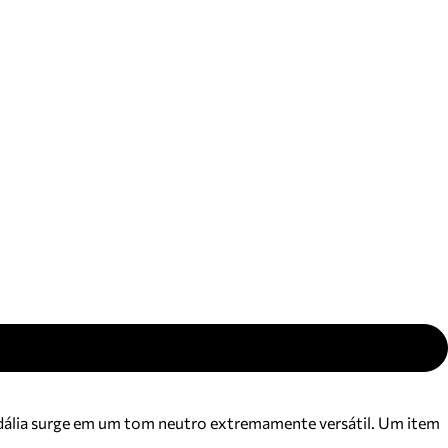
ajuda?
Tire dúvidas
sobre
pedidos,
devoluções e
mais.
Meus pedidos
Acompanhe
seus pedidos e
solicite
devoluções.
sandália surge em um tom neutro extremamente versátil. Um item