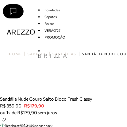
novidades
Sapatos
Bolsas
VERÃO'27
PROMOÇÃO
Arezzo
HOME
SAPATOS
SANDÁLIAS
Sandália Nude Couro Salto Bloco Fresh Classy
R$ 359,90
R$179,90
ou 1x de R$179,90 sem juros
Receba até
R$ 21,59
de cashback