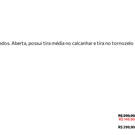
dos. Aberta, possui tira média no calcanhar e tira no tornozelo
R$ 299,90
R$ 149,90
R$ 299,90