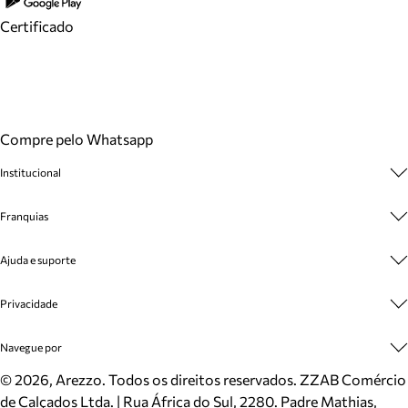
Certificado
Compre pelo Whatsapp
Institucional
Sobre A Marca
Franquias
Cashback
Trabalhe Conosco
Multimarcas
Ajuda e suporte
Venda Corporativa
Plano de Negócio
Sustentabilidade
Seja Franqueado
Central de Atendimento
Privacidade
Mapa do Site
Cadastro
Benefícios
Entrega
Termos de Uso
Navegue por
Inverno
Meus Pedidos
Politica e Privacidade
Mundo Arezzo
Trocas e Devoluções
Sapatos
©
2026
, Arezzo. Todos os direitos reservados.
ZZAB Comércio
Cartão Presente
Bolsas
de Calçados Ltda. | Rua África do Sul, 2280. Padre Mathias,