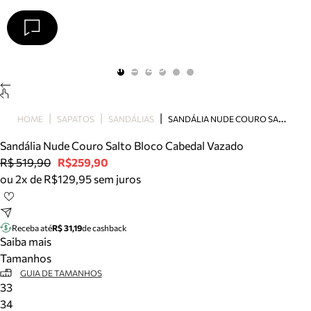
Arezzo
Favoritos
categorias sugeridas
Buscar produtos
Bota
S
ANDÁLIA NUDE COURO SALTO BLOCO CABEDAL VAZADO
HOME
SAPATOS
SANDÁLIAS
Papete
Scarpin
Sandália Nude Couro Salto Bloco Cabedal Vazado
Mocassim
R$ 519,90
R$259,90
Bolsa
ou 2x de R$129,95 sem juros
Sapatilha
Tamanco
Tênis
Receba até
R$ 31,19
de cashback
Mule
Saiba mais
Rasteira
Tamanhos
Precisa de ajuda?
GUIA DE TAMANHOS
33
Tire dúvidas sobre pedidos, devoluções e mais.
34