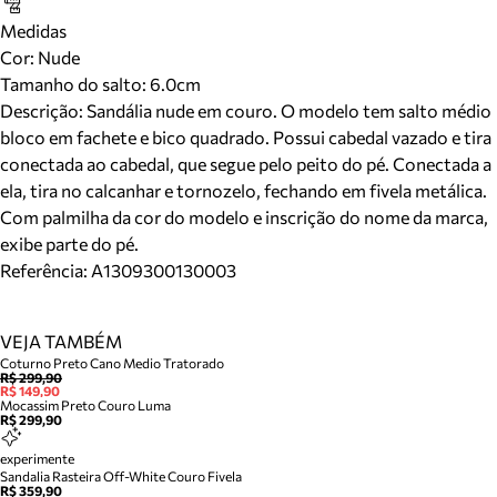
Medidas
Cor
:
Nude
Tamanho do salto:
6.0cm
Descrição:
Sandália nude em couro. O modelo tem salto médio
bloco em fachete e bico quadrado. Possui cabedal vazado e tira
conectada ao cabedal, que segue pelo peito do pé. Conectada a
ela, tira no calcanhar e tornozelo, fechando em fivela metálica.
Com palmilha da cor do modelo e inscrição do nome da marca,
exibe parte do pé.
Referência:
A1309300130003
VEJA TAMBÉM
Coturno Preto Cano Medio Tratorado
R$ 299,90
R$ 149,90
Mocassim Preto Couro Luma
R$ 299,90
experimente
Sandalia Rasteira Off-White Couro Fivela
R$ 359,90