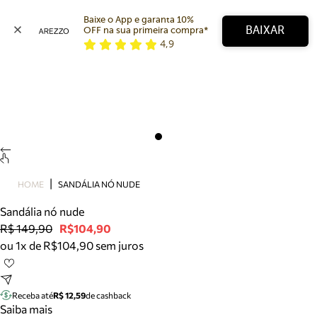
Baixe o App e garanta 10% 
BAIXAR
OFF na sua primeira compra* 
4,9
Arezzo
Favoritos
categorias sugeridas
Buscar produtos
Bota
Papete
Scarpin
Mocassim
Bolsa
HOME
SANDÁLIA NÓ NUDE
Sapatilha
Sandália nó nude
Tamanco
R$ 149,90
R$104,90
Tênis
ou 1x de R$104,90 sem juros
Mule
Rasteira
Precisa de ajuda?
Tire dúvidas sobre pedidos, devoluções e mais.
Receba até
R$ 12,59
de cashback
Saiba mais