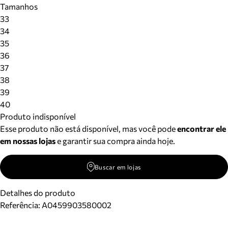
Tamanhos
Meus pedidos
33
Acompanhe seus pedidos e solicite devoluções.
34
35
36
37
38
39
40
Produto indisponível
Esse produto não está disponível, mas você pode
encontrar ele
em nossas lojas
e garantir sua compra ainda hoje.
Buscar em lojas
Detalhes do produto
Referência:
A0459903580002