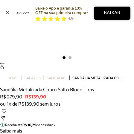
Baixe o App e garanta 10% 
BAIXAR
OFF na sua primeira compra* 
4,9
Arezzo
Favoritos
categorias sugeridas
Buscar produtos
Bota
Papete
Scarpin
Mocassim
Bolsa
S
ANDÁLIA METALIZADA COURO SALTO BLOCO TIRAS
HOME
SAPATOS
SANDÁLIAS
Sapatilha
Sandália Metalizada Couro Salto Bloco Tiras
Tamanco
R$ 279,90
R$139,90
Tênis
ou 1x de R$139,90 sem juros
Mule
Rasteira
Precisa de ajuda?
Tire dúvidas sobre pedidos, devoluções e mais.
Receba até
R$ 16,79
de cashback
Saiba mais