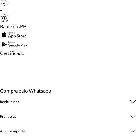
Baixe o APP
Certificado
Compre pelo Whatsapp
Institucional
Sobre A Marca
Franquias
Cashback
Trabalhe Conosco
Multimarcas
Ajuda e suporte
Venda Corporativa
Plano de Negócio