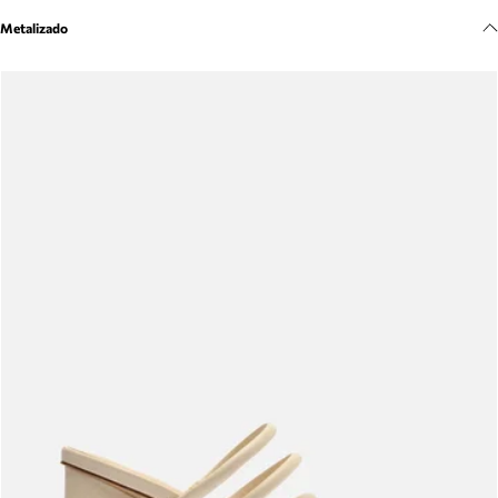
Meus pedidos
Metalizado
Acompanhe seus pedidos e solicite devoluções.