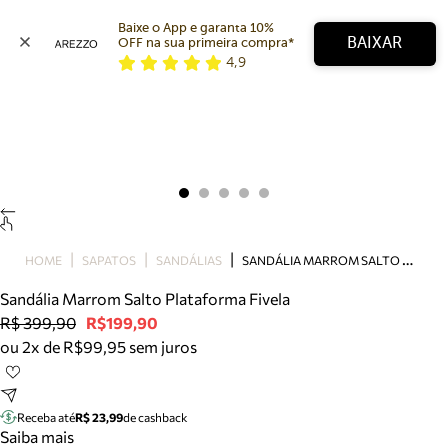
Baixe o App e garanta 10% 
BAIXAR
OFF na sua primeira compra* 
4,9
Arezzo
Favoritos
categorias sugeridas
Buscar produtos
Bota
Papete
Scarpin
Mocassim
Bolsa
S
ANDÁLIA MARROM SALTO PLATAFORMA FIVELA
HOME
SAPATOS
SANDÁLIAS
Sapatilha
Sandália Marrom Salto Plataforma Fivela
Tamanco
R$ 399,90
R$199,90
Tênis
ou 2x de R$99,95 sem juros
Mule
Rasteira
Precisa de ajuda?
Tire dúvidas sobre pedidos, devoluções e mais.
Receba até
R$ 23,99
de cashback
Saiba mais