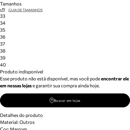
Tamanhos
Meus pedidos
GUIA DE TAMANHOS
Acompanhe seus pedidos e solicite devoluções.
33
34
35
36
37
38
39
40
Produto indisponível
Esse produto não está disponível, mas você pode
encontrar ele
em nossas lojas
e garantir sua compra ainda hoje.
Buscar em lojas
Detalhes do produto
Material
:
Outros
Cor
:
Marrom