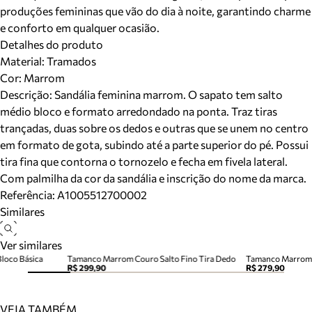
produções femininas que vão do dia à noite, garantindo charme
e conforto em qualquer ocasião.
Detalhes do produto
Material
:
Tramados
Cor
:
Marrom
Descrição:
Sandália feminina marrom. O sapato tem salto
médio bloco e formato arredondado na ponta. Traz tiras
trançadas, duas sobre os dedos e outras que se unem no centro
em formato de gota, subindo até a parte superior do pé. Possui
tira fina que contorna o tornozelo e fecha em fivela lateral.
Com palmilha da cor da sandália e inscrição do nome da marca.
Referência:
A1005512700002
Similares
Ver similares
Bloco Básica
Tamanco Marrom Couro Salto Fino Tira Dedo
Tamanco Marrom 
R$ 299,90
R$ 279,90
VEJA TAMBÉM