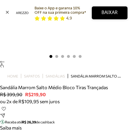
Baixe o App e garanta 10% 
BAIXAR
OFF na sua primeira compra* 
4,9
Arezzo
Favoritos
categorias sugeridas
Buscar produtos
Bota
Papete
Scarpin
Mocassim
Bolsa
S
ANDÁLIA MARROM SALTO MÉDIO BLOCO TIRAS TRANÇADAS
HOME
SAPATOS
SANDÁLIAS
Sapatilha
Sandália Marrom Salto Médio Bloco Tiras Trançadas
Tamanco
R$ 399,90
R$219,90
Tênis
ou 2x de R$109,95 sem juros
Mule
Rasteira
Precisa de ajuda?
Tire dúvidas sobre pedidos, devoluções e mais.
Receba até
R$ 26,39
de cashback
Saiba mais