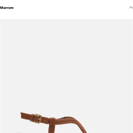
Meus pedidos
Marrom
Acompanhe seus pedidos e solicite devoluções.