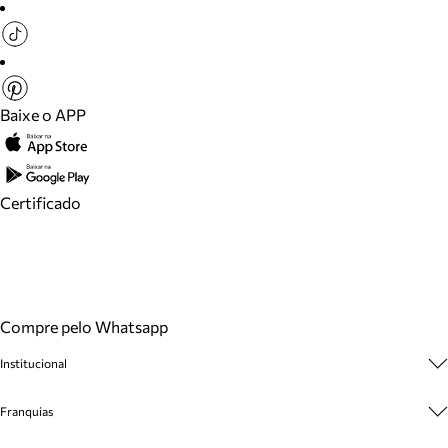
Baixe o APP
Certificado
Compre pelo Whatsapp
Institucional
Sobre A Marca
Franquias
Cashback
Trabalhe Conosco
Multimarcas