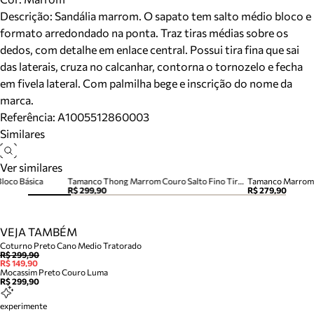
Descrição:
Sandália marrom. O sapato tem salto médio bloco e
formato arredondado na ponta. Traz tiras médias sobre os
dedos, com detalhe em enlace central. Possui tira fina que sai
das laterais, cruza no calcanhar, contorna o tornozelo e fecha
em fivela lateral. Com palmilha bege e inscrição do nome da
marca.
Referência:
A1005512860003
Similares
Ver similares
Bloco Básica
Tamanco Thong Marrom Couro Salto Fino Tira Dedo
Tamanco Marrom 
R$ 299,90
R$ 279,90
VEJA TAMBÉM
Coturno Preto Cano Medio Tratorado
R$ 299,90
R$ 149,90
Mocassim Preto Couro Luma
R$ 299,90
experimente