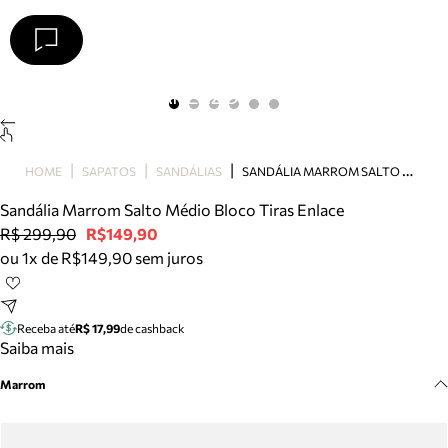
Arezzo
Favoritos
categorias sugeridas
Buscar produtos
Bota
S
ANDÁLIA MARROM SALTO MÉDIO BLOCO TIRAS ENLACE
HOME
SAPATOS
SANDÁLIAS
Papete
Scarpin
Sandália Marrom Salto Médio Bloco Tiras Enlace
Mocassim
R$ 299,90
R$149,90
Bolsa
ou 1x de R$149,90 sem juros
Sapatilha
Tamanco
Tênis
Receba até
R$ 17,99
de cashback
Mule
Saiba mais
Rasteira
Marrom
Precisa de ajuda?
Tire dúvidas sobre pedidos, devoluções e mais.