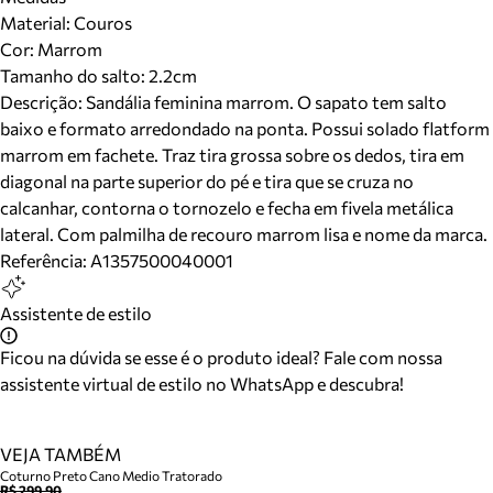
Material
:
Couros
Cor
:
Marrom
Tamanho do salto:
2.2cm
Descrição:
Sandália feminina marrom. O sapato tem salto
baixo e formato arredondado na ponta. Possui solado flatform
marrom em fachete. Traz tira grossa sobre os dedos, tira em
diagonal na parte superior do pé e tira que se cruza no
calcanhar, contorna o tornozelo e fecha em fivela metálica
lateral. Com palmilha de recouro marrom lisa e nome da marca.
Referência:
A1357500040001
Assistente de estilo
Ficou na dúvida se esse é o produto ideal? Fale com nossa
assistente virtual de estilo no WhatsApp e descubra!
VEJA TAMBÉM
Coturno Preto Cano Medio Tratorado
R$ 299,90