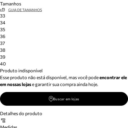
Tamanhos
Meus pedidos
GUIA DE TAMANHOS
Acompanhe seus pedidos e solicite devoluções.
33
34
35
36
37
38
39
40
Produto indisponível
Esse produto não está disponível, mas você pode
encontrar ele
em nossas lojas
e garantir sua compra ainda hoje.
Buscar em lojas
Detalhes do produto
Medidas