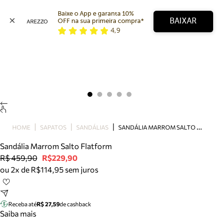
Baixe o App e garanta 10% 
BAIXAR
OFF na sua primeira compra* 
4,9
Arezzo
Favoritos
categorias sugeridas
Buscar produtos
Bota
Papete
Scarpin
Mocassim
Bolsa
S
ANDÁLIA MARROM SALTO FLATFORM
HOME
SAPATOS
SANDÁLIAS
Sapatilha
Sandália Marrom Salto Flatform
Tamanco
R$ 459,90
R$229,90
Tênis
ou 2x de R$114,95 sem juros
Mule
Rasteira
Precisa de ajuda?
Tire dúvidas sobre pedidos, devoluções e mais.
Receba até
R$ 27,59
de cashback
Saiba mais