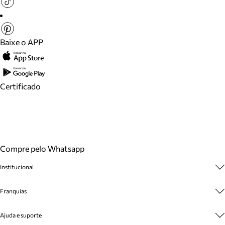
Baixe o APP
Certificado
Compre pelo Whatsapp
Institucional
Sobre A Marca
Franquias
Cashback
Trabalhe Conosco
Multimarcas
Ajuda e suporte
Venda Corporativa
Plano de Negócio