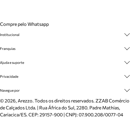
Compre pelo Whatsapp
Institucional
Sobre A Marca
Franquias
Cashback
Trabalhe Conosco
Multimarcas
Ajuda e suporte
Venda Corporativa
Plano de Negócio
Sustentabilidade
Seja Franqueado
Central de Atendimento
Privacidade
Mapa do Site
Cadastro
Benefícios
Entrega
Termos de Uso
Navegue por
Inverno
Meus Pedidos
Politica e Privacidade
Mundo Arezzo
Trocas e Devoluções
Sapatos
©
2026
, Arezzo. Todos os direitos reservados.
ZZAB Comércio
Cartão Presente
Bolsas
de Calçados Ltda. | Rua África do Sul, 2280. Padre Mathias,
Localizador de lojas
Scarpins
Cariacica/ES. CEP: 29157-900 | CNPJ: 07.900.208/0077-04
Sapatilhas
Mocassins