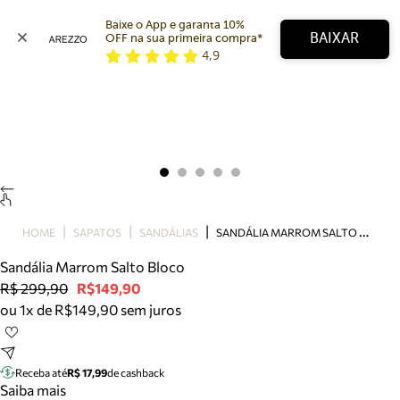
Baixe o App e garanta 10% 
BAIXAR
OFF na sua primeira compra* 
4,9
Arezzo
Favoritos
categorias sugeridas
Buscar produtos
Bota
Papete
Scarpin
Mocassim
Bolsa
S
ANDÁLIA MARROM SALTO BLOCO
HOME
SAPATOS
SANDÁLIAS
Sapatilha
Sandália Marrom Salto Bloco
Tamanco
R$ 299,90
R$149,90
Tênis
ou 1x de R$149,90 sem juros
Mule
Rasteira
Precisa de ajuda?
Tire dúvidas sobre pedidos, devoluções e mais.
Receba até
R$ 17,99
de cashback
Saiba mais