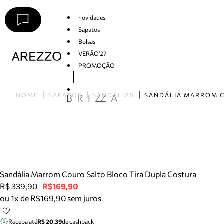
novidades
Sapatos
Bolsas
VERÃO'27
PROMOÇÃO
Arezzo
HOME
SAPATOS
SANDÁLIAS
Sandália Marrom Couro Salto Bloco Tira Dupla Costura
R$ 339,90
R$169,90
ou 1x de R$169,90 sem juros
Receba até
R$ 20,39
de cashback