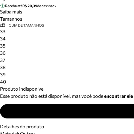
Receba até
R$ 20,39
de cashback
Saiba mais
Tamanhos
GUIA DE TAMANHOS
33
34
35
36
37
38
39
40
Produto indisponível
Esse produto não está disponível, mas você pode
encontrar ele
Detalhes do produto
Material
:
Outros