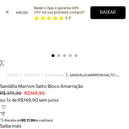
Baixe o App e garanta 10% 
BAIXAR
OFF na sua primeira compra* 
4,9
Arezzo
Favoritos
categorias sugeridas
Buscar produtos
Bota
Papete
Scarpin
Mocassim
Bolsa
S
ANDÁLIA MARROM SALTO BLOCO AMARRAÇÃO
HOME
SAPATOS
SANDÁLIAS
Sapatilha
Sandália Marrom Salto Bloco Amarração
Tamanco
R$ 379,90
R$149,90
Tênis
ou 1x de R$149,90 sem juros
Mule
Rasteira
Precisa de ajuda?
Tire dúvidas sobre pedidos, devoluções e mais.
Receba até
R$ 17,99
de cashback
Saiba mais