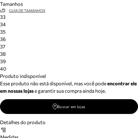
Tamanhos
Meus pedidos
GUIA DE TAMANHOS
Acompanhe seus pedidos e solicite devoluções.
33
34
35
36
37
38
39
40
Produto indisponível
Esse produto não está disponível, mas você pode
encontrar ele
em nossas lojas
e garantir sua compra ainda hoje.
Buscar em lojas
Detalhes do produto
Medidas