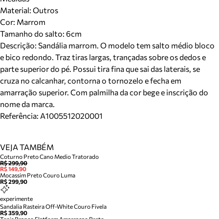
Material
:
Outros
Cor
:
Marrom
Tamanho do salto:
6cm
Descrição:
Sandália marrom. O modelo tem salto médio bloco
e bico redondo. Traz tiras largas, trançadas sobre os dedos e
parte superior do pé. Possui tira fina que sai das laterais, se
cruza no calcanhar, contorna o tornozelo e fecha em
amarração superior. Com palmilha da cor bege e inscrição do
nome da marca.
Referência:
A1005512020001
VEJA TAMBÉM
Coturno Preto Cano Medio Tratorado
R$ 299,90
R$ 149,90
Mocassim Preto Couro Luma
R$ 299,90
experimente
Sandalia Rasteira Off-White Couro Fivela
R$ 359,90