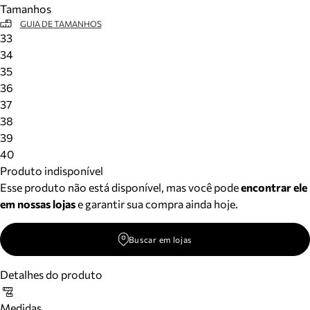
Tamanhos
Meus pedidos
GUIA DE TAMANHOS
Acompanhe seus pedidos e solicite devoluções.
33
34
35
36
37
38
39
40
Produto indisponível
Esse produto não está disponível, mas você pode
encontrar ele
em nossas lojas
e garantir sua compra ainda hoje.
Buscar em lojas
Detalhes do produto
Medidas