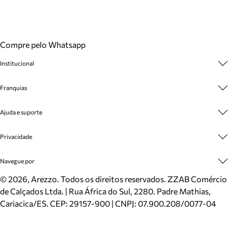
Compre pelo Whatsapp
Institucional
Sobre A Marca
Franquias
Cashback
Trabalhe Conosco
Multimarcas
Ajuda e suporte
Venda Corporativa
Plano de Negócio
Sustentabilidade
Seja Franqueado
Central de Atendimento
Privacidade
Mapa do Site
Cadastro
Benefícios
Entrega
Termos de Uso
Navegue por
Inverno
Meus Pedidos
Politica e Privacidade
Mundo Arezzo
Trocas e Devoluções
Sapatos
©
2026
, Arezzo. Todos os direitos reservados.
ZZAB Comércio
Cartão Presente
Bolsas
de Calçados Ltda. | Rua África do Sul, 2280. Padre Mathias,
Localizador de lojas
Scarpins
Cariacica/ES. CEP: 29157-900 | CNPJ: 07.900.208/0077-04
Sapatilhas
Mocassins