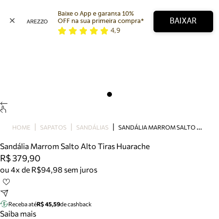
Baixe o App e garanta 10% 
BAIXAR
OFF na sua primeira compra* 
4,9
Arezzo
Favoritos
categorias sugeridas
Buscar produtos
Bota
Papete
Scarpin
Mocassim
Bolsa
S
ANDÁLIA MARROM SALTO ALTO TIRAS HUARACHE
HOME
SAPATOS
SANDÁLIAS
Sapatilha
Sandália Marrom Salto Alto Tiras Huarache
Tamanco
R$ 379,90
Tênis
ou 4x de R$94,98 sem juros
Mule
Rasteira
Precisa de ajuda?
Tire dúvidas sobre pedidos, devoluções e mais.
Receba até
R$ 45,59
de cashback
Saiba mais