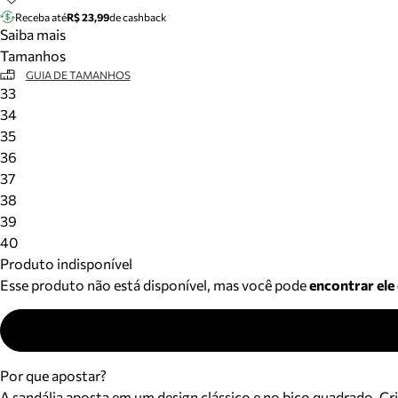
Receba até
R$ 23,99
de cashback
Saiba mais
Tamanhos
GUIA DE TAMANHOS
33
34
35
36
37
38
39
40
Produto indisponível
Esse produto não está disponível, mas você pode
encontrar ele
Por que apostar?
A sandália aposta em um design clássico e no bico quadrado. Cria