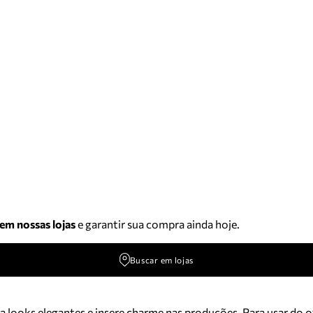
 em nossas lojas
e garantir sua compra ainda hoje.
Buscar em lojas
 looks elegantes e insere charme nas produções. Para usar do off