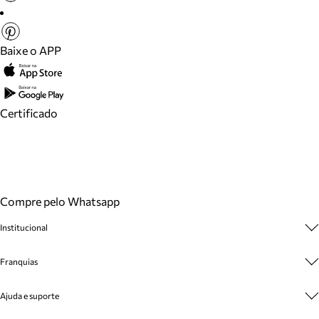
Baixe o APP
Certificado
Compre pelo Whatsapp
Institucional
Sobre A Marca
Franquias
Cashback
Trabalhe Conosco
Multimarcas
Ajuda e suporte
Venda Corporativa
Plano de Negócio