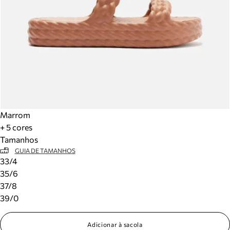
Marrom
+ 5 cores
Tamanhos
GUIA DE TAMANHOS
33/4
35/6
37/8
39/0
Adicionar à sacola