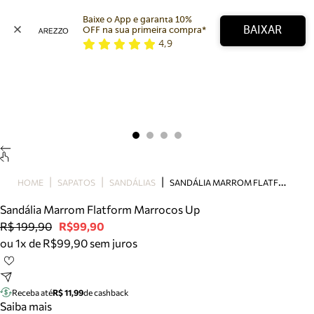
Baixe o App e garanta 10% 
BAIXAR
OFF na sua primeira compra* 
4,9
Arezzo
Favoritos
categorias sugeridas
Buscar produtos
Bota
Papete
Scarpin
Mocassim
Bolsa
S
ANDÁLIA MARROM FLATFORM MARROCOS UP
HOME
SAPATOS
SANDÁLIAS
Sapatilha
Sandália Marrom Flatform Marrocos Up
Tamanco
R$ 199,90
R$99,90
Tênis
ou 1x de R$99,90 sem juros
Mule
Rasteira
Precisa de ajuda?
Tire dúvidas sobre pedidos, devoluções e mais.
Receba até
R$ 11,99
de cashback
Saiba mais