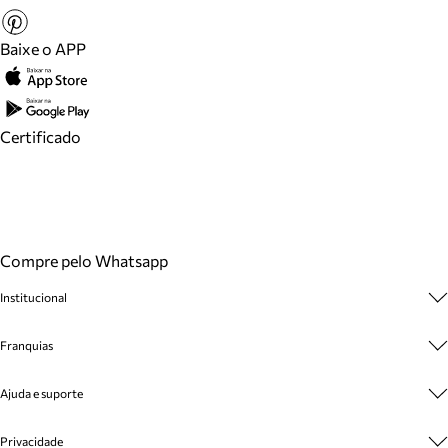
Baixe o APP
Certificado
Compre pelo Whatsapp
Institucional
Sobre A Marca
Franquias
Cashback
Trabalhe Conosco
Multimarcas
Ajuda e suporte
Venda Corporativa
Plano de Negócio
Sustentabilidade
Seja Franqueado
Central de Atendimento
Privacidade