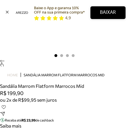
Baixe o App e garanta 10% 
BAIXAR
OFF na sua primeira compra* 
4,9
Arezzo
Favoritos
categorias sugeridas
Buscar produtos
Bota
Papete
Scarpin
Mocassim
Bolsa
HOME
SANDÁLIA MARROM FLATFORM MARROCOS MID
Sapatilha
Sandália Marrom Flatform Marrocos Mid
Tamanco
R$ 199,90
Tênis
ou 2x de R$99,95 sem juros
Mule
Rasteira
Precisa de ajuda?
Tire dúvidas sobre pedidos, devoluções e mais.
Receba até
R$ 23,99
de cashback
Saiba mais