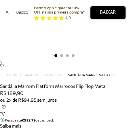
Baixe o App e garanta 10% 
BAIXAR
OFF na sua primeira compra* 
4,9
Arezzo
Favoritos
categorias sugeridas
Buscar produtos
Bota
Papete
Scarpin
Mocassim
Bolsa
S
ANDÁLIA MARROM FLATFORM MARROCOS FLIP FLOP METAL
HOME
SAPATOS
CHINELOS
Sapatilha
Sandália Marrom Flatform Marrocos Flip Flop Metal
Tamanco
R$ 189,90
Tênis
ou 2x de R$94,95 sem juros
Mule
Rasteira
Precisa de ajuda?
Tire dúvidas sobre pedidos, devoluções e mais.
Receba até
R$ 22,79
de cashback
Saiba mais