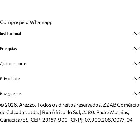
Compre pelo Whatsapp
Institucional
Sobre A Marca
Franquias
Cashback
Trabalhe Conosco
Multimarcas
Ajuda e suporte
Venda Corporativa
Plano de Negócio
Sustentabilidade
Seja Franqueado
Central de Atendimento
Privacidade
Mapa do Site
Cadastro
Benefícios
Entrega
Termos de Uso
Navegue por
Inverno
Meus Pedidos
Politica e Privacidade
Mundo Arezzo
Trocas e Devoluções
Sapatos
©
2026
, Arezzo. Todos os direitos reservados.
ZZAB Comércio
Cartão Presente
Bolsas
de Calçados Ltda. | Rua África do Sul, 2280. Padre Mathias,
Localizador de lojas
Scarpins
Cariacica/ES. CEP: 29157-900 | CNPJ: 07.900.208/0077-04
Sapatilhas
Mocassins