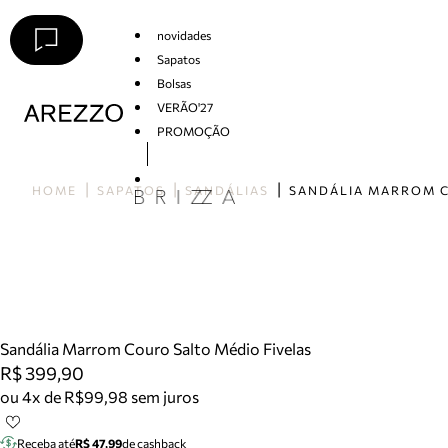
novidades
Sapatos
Bolsas
VERÃO'27
PROMOÇÃO
Arezzo
HOME
SAPATOS
SANDÁLIAS
Sandália Marrom Couro Salto Médio Fivelas
R$ 399,90
ou 4x de R$99,98 sem juros
Receba até
R$ 47,99
de cashback