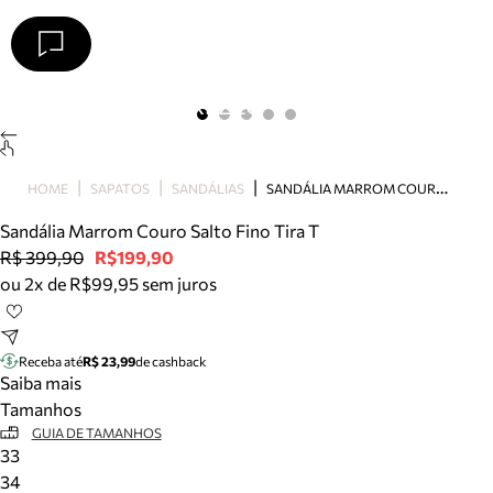
Arezzo
Favoritos
categorias sugeridas
Buscar produtos
Bota
S
ANDÁLIA MARROM COURO SALTO FINO TIRA T
HOME
SAPATOS
SANDÁLIAS
Papete
Scarpin
Sandália Marrom Couro Salto Fino Tira T
Mocassim
R$ 399,90
R$199,90
Bolsa
ou 2x de R$99,95 sem juros
Sapatilha
Tamanco
Tênis
Receba até
R$ 23,99
de cashback
Mule
Saiba mais
Rasteira
Tamanhos
Precisa de ajuda?
GUIA DE TAMANHOS
33
Tire dúvidas sobre pedidos, devoluções e mais.
34