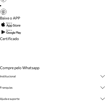
Baixe o APP
Certificado
Compre pelo Whatsapp
Institucional
Sobre A Marca
Franquias
Cashback
Trabalhe Conosco
Multimarcas
Ajuda e suporte
Venda Corporativa
Plano de Negócio