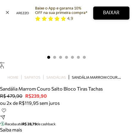
Baixe o App e garanta 10% 
BAIXAR
OFF na sua primeira compra* 
4,9
Arezzo
Favoritos
categorias sugeridas
Buscar produtos
Bota
Papete
Scarpin
Mocassim
Bolsa
S
ANDÁLIA MARROM COURO SALTO BLOCO TIRAS TACHAS
HOME
SAPATOS
SANDÁLIAS
Sapatilha
Sandália Marrom Couro Salto Bloco Tiras Tachas
Tamanco
R$ 479,90
R$239,90
Tênis
ou 2x de R$119,95 sem juros
Mule
Rasteira
Precisa de ajuda?
Tire dúvidas sobre pedidos, devoluções e mais.
Receba até
R$ 28,79
de cashback
Saiba mais