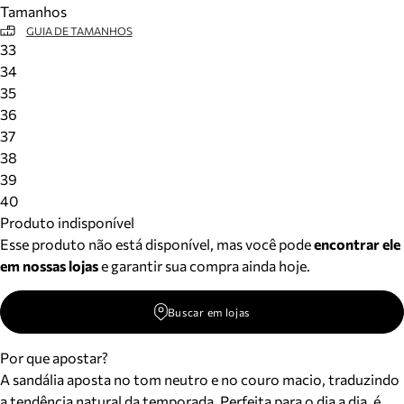
Tamanhos
Meus pedidos
GUIA DE TAMANHOS
Acompanhe seus pedidos e solicite devoluções.
33
34
35
36
37
38
39
40
Produto indisponível
Esse produto não está disponível, mas você pode
encontrar ele
em nossas lojas
e garantir sua compra ainda hoje.
Buscar em lojas
Por que apostar?
A sandália aposta no tom neutro e no couro macio, traduzindo
a tendência natural da temporada. Perfeita para o dia a dia, é