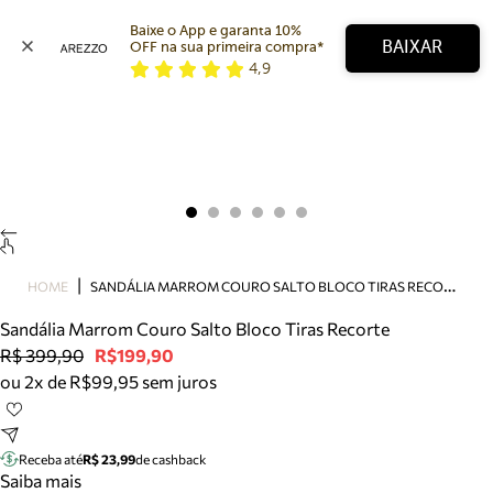
Baixe o App e garanta 10% 
BAIXAR
OFF na sua primeira compra* 
4,9
Arezzo
Favoritos
categorias sugeridas
Buscar produtos
Bota
Papete
Scarpin
Mocassim
Bolsa
S
ANDÁLIA MARROM COURO SALTO BLOCO TIRAS RECORTE
HOME
Sapatilha
Sandália Marrom Couro Salto Bloco Tiras Recorte
Tamanco
R$ 399,90
R$199,90
Tênis
ou 2x de R$99,95 sem juros
Mule
Rasteira
Precisa de ajuda?
Tire dúvidas sobre pedidos, devoluções e mais.
Receba até
R$ 23,99
de cashback
Saiba mais