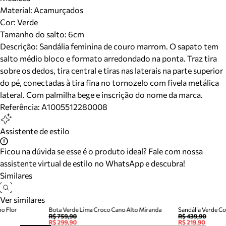
Material
:
Acamurçados
Cor
:
Verde
Tamanho do salto:
6cm
Descrição:
Sandália feminina de couro marrom. O sapato tem
salto médio bloco e formato arredondado na ponta. Traz tira
sobre os dedos, tira central e tiras nas laterais na parte superior
do pé, conectadas à tira fina no tornozelo com fivela metálica
lateral. Com palmilha bege e inscrição do nome da marca.
Referência:
A1005512280008
Assistente de estilo
Ficou na dúvida se esse é o produto ideal? Fale com nossa
assistente virtual de estilo no WhatsApp e descubra!
Similares
Ver similares
no Flor
Bota Verde Lima Croco Cano Alto Miranda
Sandália Verde Co
R$ 759,90
R$ 439,90
R$ 299,90
R$ 219,90