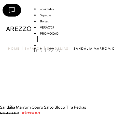
novidades
Sapatos
Bolsas
VERÃO'27
PROMOÇÃO
Arezzo
HOME
SAPATOS
SANDÁLIAS
Sandália Marrom Couro Salto Bloco Tira Pedras
R$ 479,90
R$239,90