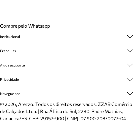
Compre pelo Whatsapp
Institucional
Sobre A Marca
Franquias
Cashback
Trabalhe Conosco
Multimarcas
Ajuda e suporte
Venda Corporativa
Plano de Negócio
Sustentabilidade
Seja Franqueado
Central de Atendimento
Privacidade
Mapa do Site
Cadastro
Benefícios
Entrega
Termos de Uso
Navegue por
Inverno
Meus Pedidos
Politica e Privacidade
Mundo Arezzo
Trocas e Devoluções
Sapatos
©
2026
, Arezzo. Todos os direitos reservados.
ZZAB Comércio
Cartão Presente
Bolsas
de Calçados Ltda. | Rua África do Sul, 2280. Padre Mathias,
Localizador de lojas
Scarpins
Cariacica/ES. CEP: 29157-900 | CNPJ: 07.900.208/0077-04
Sapatilhas
Mocassins