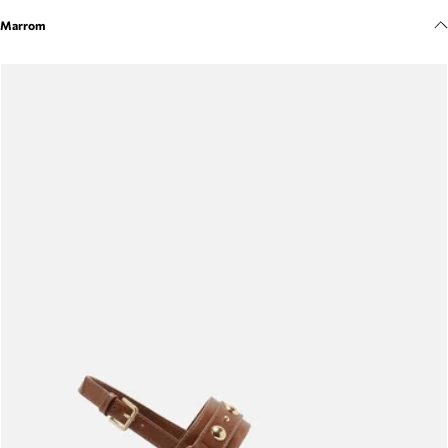
Meus pedidos
Marrom
Acompanhe seus pedidos e solicite devoluções.