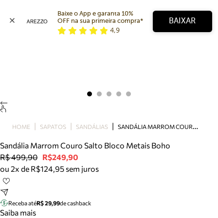
Baixe o App e garanta 10% 
BAIXAR
OFF na sua primeira compra* 
4,9
Arezzo
Favoritos
categorias sugeridas
Buscar produtos
Bota
Papete
Scarpin
Mocassim
Bolsa
S
ANDÁLIA MARROM COURO SALTO BLOCO METAIS BOHO
HOME
SAPATOS
SANDÁLIAS
Sapatilha
Sandália Marrom Couro Salto Bloco Metais Boho
Tamanco
R$ 499,90
R$249,90
Tênis
ou 2x de R$124,95 sem juros
Mule
Rasteira
Precisa de ajuda?
Tire dúvidas sobre pedidos, devoluções e mais.
Receba até
R$ 29,99
de cashback
Saiba mais