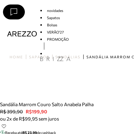
novidades
Sapatos
Bolsas
VERÃO'27
PROMOÇÃO
Arezzo
HOME
SAPATOS
SANDÁLIAS
Sandália Marrom Couro Salto Anabela Palha
R$ 399,90
R$199,90
ou 2x de R$99,95 sem juros
Receba até
R$ 23,99
de cashback