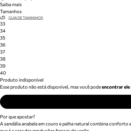
Saiba mais
Tamanhos
GUIA DE TAMANHOS
33
34
35
36
37
38
39
40
Produto indisponível
Esse produto não está disponível, mas você pode
encontrar ele
Por que apostar?
A sandália anabela em couro e palha natural combina conforto e 
que é a cara das produções frescas do verão.