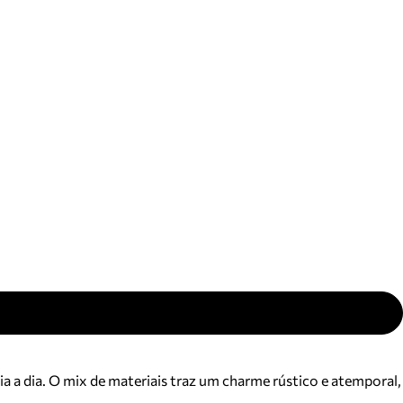
ajuda?
Tire dúvidas
sobre
pedidos,
devoluções e
mais.
Meus pedidos
Acompanhe
seus pedidos e
solicite
devoluções.
ia a dia. O mix de materiais traz um charme rústico e atemporal,