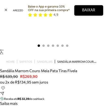
Baixe o App e garanta 10% 
BAIXAR
OFF na sua primeira compra* 
4,9
Arezzo
Favoritos
categorias sugeridas
Buscar produtos
Bota
Papete
Scarpin
Mocassim
Bolsa
S
ANDÁLIA MARROM COURO MEIA PATA TIRAS FIVELA
HOME
SAPATOS
SANDÁLIAS
Sapatilha
Sandália Marrom Couro Meia Pata Tiras Fivela
Tamanco
R$ 539,90
R$269,90
Tênis
ou 2x de R$134,95 sem juros
Mule
Rasteira
Precisa de ajuda?
Tire dúvidas sobre pedidos, devoluções e mais.
Receba até
R$ 32,39
de cashback
Saiba mais