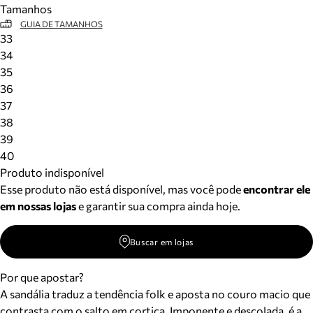
Tamanhos
Meus pedidos
GUIA DE TAMANHOS
Acompanhe seus pedidos e solicite devoluções.
33
34
35
36
37
38
39
40
Produto indisponível
Esse produto não está disponível, mas você pode
encontrar ele
em nossas lojas
e garantir sua compra ainda hoje.
Buscar em lojas
Por que apostar?
A sandália traduz a tendência folk e aposta no couro macio que
contrasta com o salto em cortiça. Imponente e descolada, é a