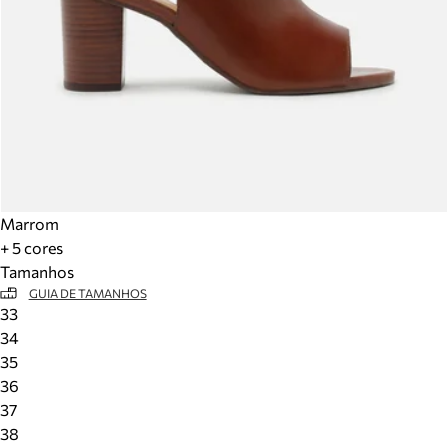
Marrom
+ 5 cores
Tamanhos
GUIA DE TAMANHOS
33
34
35
36
37
38