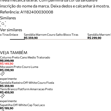
inscrição do nome da marca. Deixa dedos e calcanhar à mostra.
Referência:
A1182400030008
Similares
Ver similares
o Tiras Enlace
Sandália Marrom Couro Salto Bloco Tiras
Sandália Marrom 
R$ 359,90
R$ 299,90
VEJA TAMBÉM
Coturno Preto Cano Medio Tratorado
R$ 299,90
R$ 149,90
Mocassim Preto Couro Luma
R$ 299,90
experimente
Sandalia Rasteira Off-White Couro Fivela
R$ 359,90
Tenis Branco Flatform Amarracao Preto
R$ 459,90
experimente
Sapatilha Off-White Cap Toe Laco
R$ 199,90