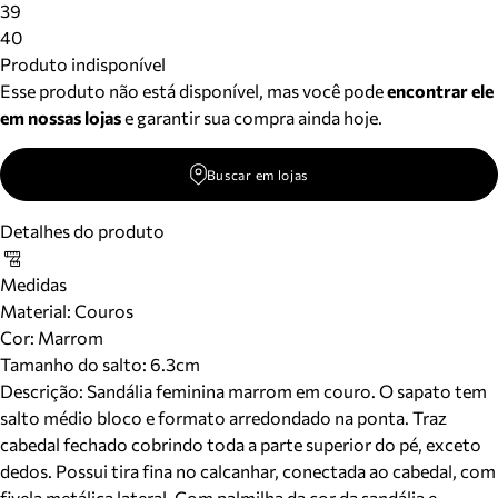
39
40
Produto indisponível
Esse produto não está disponível, mas você pode
encontrar ele
em nossas lojas
e garantir sua compra ainda hoje.
Buscar em lojas
Detalhes do produto
Medidas
Material
:
Couros
Cor
:
Marrom
Tamanho do salto:
6.3cm
Descrição:
Sandália feminina marrom em couro. O sapato tem
salto médio bloco e formato arredondado na ponta. Traz
cabedal fechado cobrindo toda a parte superior do pé, exceto
dedos. Possui tira fina no calcanhar, conectada ao cabedal, com
fivela metálica lateral. Com palmilha da cor da sandália e