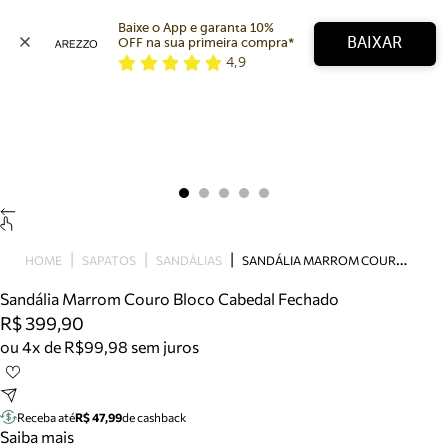
Baixe o App e garanta 10% 
BAIXAR
OFF na sua primeira compra* 
4,9
Arezzo
Favoritos
categorias sugeridas
Buscar produtos
Bota
Papete
Scarpin
Mocassim
Bolsa
S
ANDÁLIA MARROM COURO BLOCO CABEDAL FECHADO
HOME
SAPATOS
SANDÁLIAS
Sapatilha
Sandália Marrom Couro Bloco Cabedal Fechado
Tamanco
R$ 399,90
Tênis
ou 4x de R$99,98 sem juros
Mule
Rasteira
Precisa de ajuda?
Tire dúvidas sobre pedidos, devoluções e mais.
Receba até
R$ 47,99
de cashback
Saiba mais