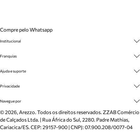
Compre pelo Whatsapp
Institucional
Sobre A Marca
Franquias
Cashback
Trabalhe Conosco
Multimarcas
Ajuda e suporte
Venda Corporativa
Plano de Negócio
Sustentabilidade
Seja Franqueado
Central de Atendimento
Privacidade
Mapa do Site
Cadastro
Benefícios
Entrega
Termos de Uso
Navegue por
Inverno
Meus Pedidos
Politica e Privacidade
Mundo Arezzo
Trocas e Devoluções
Sapatos
©
2026
, Arezzo. Todos os direitos reservados.
ZZAB Comércio
Cartão Presente
Bolsas
de Calçados Ltda. | Rua África do Sul, 2280. Padre Mathias,
Localizador de lojas
Scarpins
Cariacica/ES. CEP: 29157-900 | CNPJ: 07.900.208/0077-04
Sapatilhas