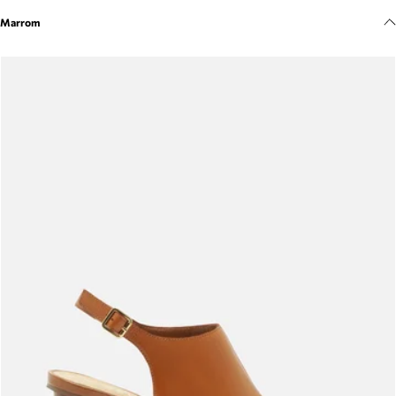
Meus pedidos
Marrom
Acompanhe seus pedidos e solicite devoluções.