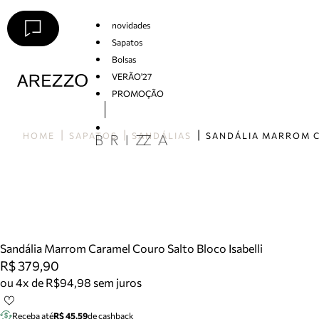
novidades
Sapatos
Bolsas
VERÃO'27
PROMOÇÃO
Arezzo
HOME
SAPATOS
SANDÁLIAS
Sandália Marrom Caramel Couro Salto Bloco Isabelli
R$ 379,90
ou 4x de R$94,98 sem juros
Receba até
R$ 45,59
de cashback