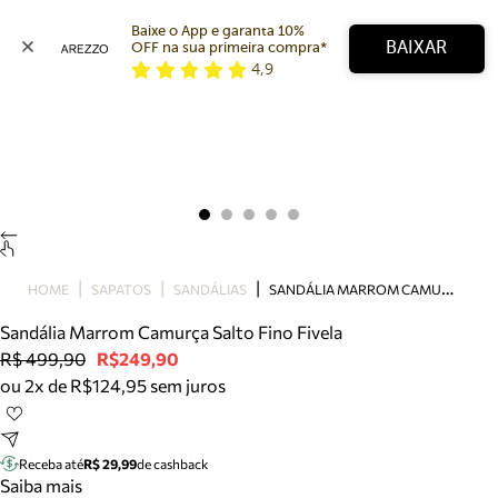
Baixe o App e garanta 10% 
BAIXAR
OFF na sua primeira compra* 
4,9
Arezzo
Favoritos
categorias sugeridas
Buscar produtos
Bota
Papete
Scarpin
Mocassim
Bolsa
S
ANDÁLIA MARROM CAMURÇA SALTO FINO FIVELA
HOME
SAPATOS
SANDÁLIAS
Sapatilha
Sandália Marrom Camurça Salto Fino Fivela
Tamanco
R$ 499,90
R$249,90
Tênis
ou 2x de R$124,95 sem juros
Mule
Rasteira
Precisa de ajuda?
Tire dúvidas sobre pedidos, devoluções e mais.
Receba até
R$ 29,99
de cashback
Saiba mais