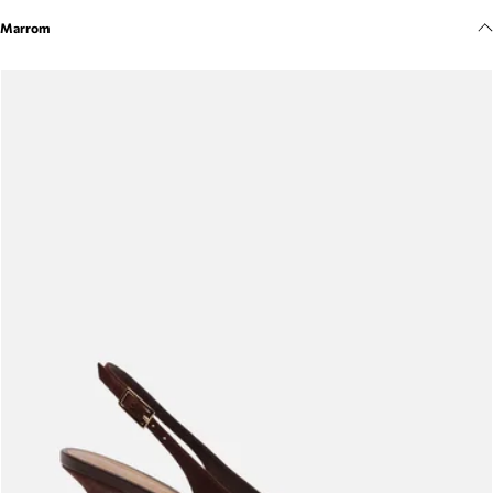
Meus pedidos
Marrom
Acompanhe seus pedidos e solicite devoluções.