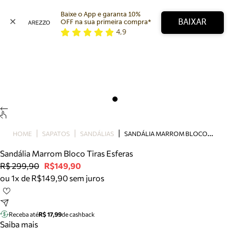
Baixe o App e garanta 10% 
BAIXAR
OFF na sua primeira compra* 
4,9
Arezzo
Favoritos
categorias sugeridas
Buscar produtos
Bota
Papete
Scarpin
Mocassim
Bolsa
S
ANDÁLIA MARROM BLOCO TIRAS ESFERAS
HOME
SAPATOS
SANDÁLIAS
Sapatilha
Sandália Marrom Bloco Tiras Esferas
Tamanco
R$ 299,90
R$149,90
Tênis
ou 1x de R$149,90 sem juros
Mule
Rasteira
Precisa de ajuda?
Tire dúvidas sobre pedidos, devoluções e mais.
Receba até
R$ 17,99
de cashback
Saiba mais