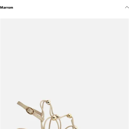
Meus pedidos
Marrom
Acompanhe seus pedidos e solicite devoluções.